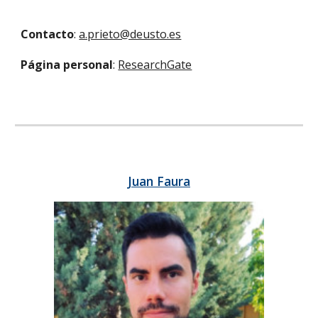
Contacto
:
a.prieto@deusto.es
Página personal
:
ResearchGate
Juan Faura